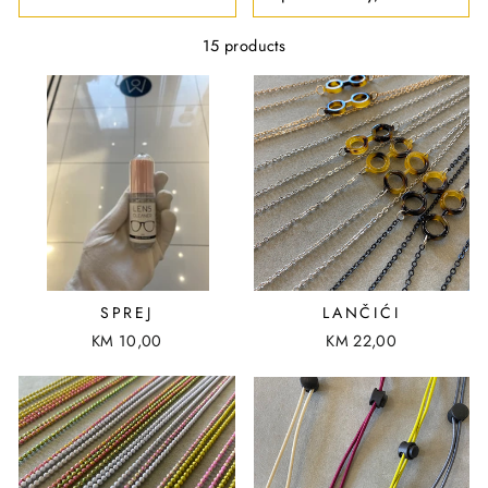
R
T
15 products
SPREJ
LANČIĆI
KM 10,00
KM 22,00