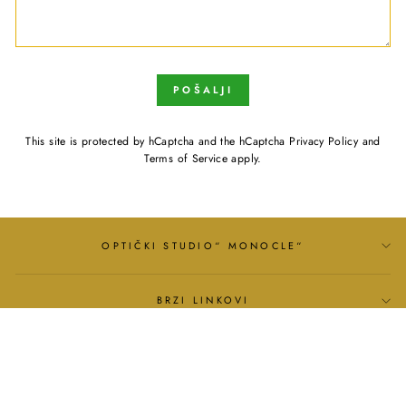
POŠALJI
This site is protected by hCaptcha and the hCaptcha
Privacy Policy
and
Terms of Service
apply.
OPTIČKI STUDIO“ MONOCLE“
BRZI LINKOVI
INFORMACIJE