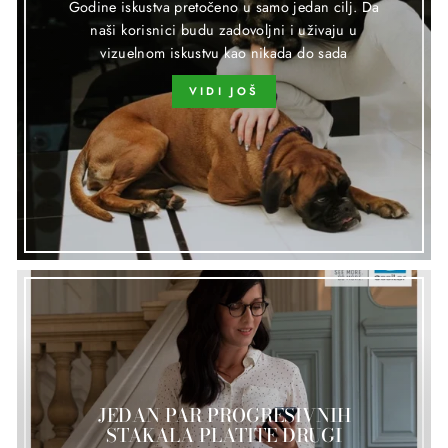
Godine iskustva pretočeno u samo jedan cilj. Da
naši korisnici budu zadovoljni i uživaju u
vizuelnom iskustvu kao nikada do sada
VIDI JOŠ
JEDAN PAR PROGRESIVNIH
STAKALA PLATITE DRUGI