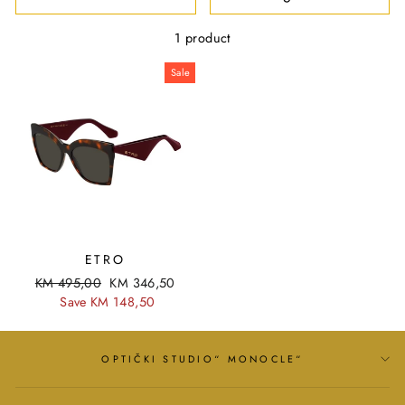
R
T
1 product
Sale
ETRO
R
KM 495,00
S
KM 346,50
e
Save KM 148,50
a
g
l
u
e
l
p
OPTIČKI STUDIO“ MONOCLE“
a
r
r
i