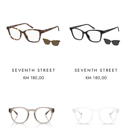
g
l
u
e
l
p
a
r
r
i
p
c
r
e
i
c
e
SEVENTH STREET
SEVENTH STREET
KM 180,00
KM 180,00