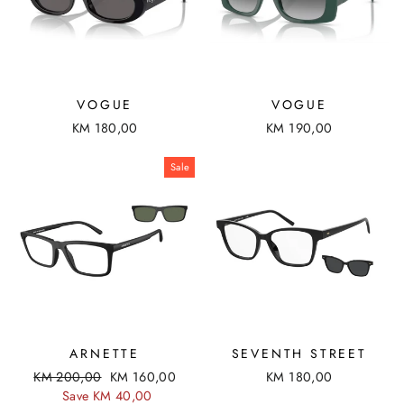
VOGUE
VOGUE
KM 180,00
KM 190,00
Sale
ARNETTE
SEVENTH STREET
R
KM 200,00
S
KM 160,00
KM 180,00
e
Save KM 40,00
a