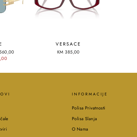
E
VERSACE
560,00
KM 385,00
0,00
KOVI
INFORMACIJE
Polisa Privatnosti
čale
Polisa Slanja
viri
O Nama