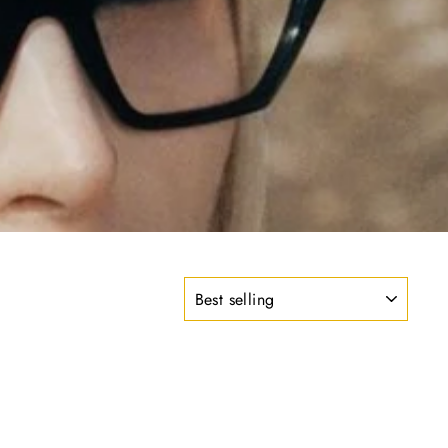
S
O
R
T