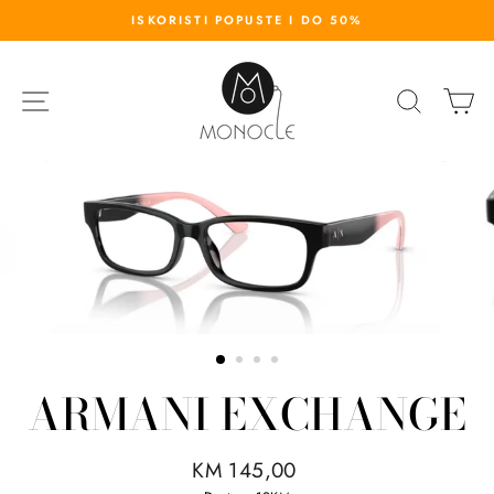
S
ISKORISTI POPUSTE I DO 50%
k
i
p
SITE NAVIGATION
SEARC
K
t
o
c
o
n
t
e
n
t
ARMANI EXCHANGE
R
KM 145,00
e