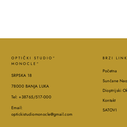
OPTIČKI STUDIO“
BRZI LIN
MONOCLE“
Početna
SRPSKA 18
Sunčane Nao
78000 BANJA LUKA
Dioptrijski Ok
Tel: +38765/517-000
Kontakt
Email:
SATOVI
optickistudiomonocle@gmail.com