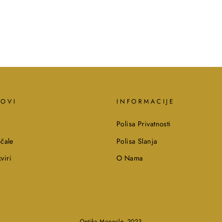
KOVI
INFORMACIJE
Polisa Privatnosti
čale
Polisa Slanja
viri
O Nama
Optika Monocle, 2023