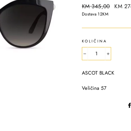
R
KM 345,00
S
KM 2
e
a
Dostava 12KM
g
l
u
e
l
p
KOLIČINA
a
r
r
i
−
+
p
c
r
e
ASCOT BLACK
i
c
Veličina 57
e