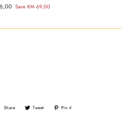
76,00
Save KM 69,00
S
T
P
Share
Tweet
Pin it
h
w
i
a
e
n
r
e
o