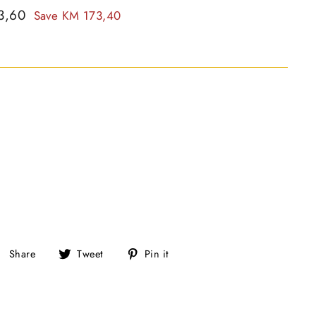
3,60
Save KM 173,40
S
T
P
Share
Tweet
Pin it
h
w
i
a
e
n
r
e
o