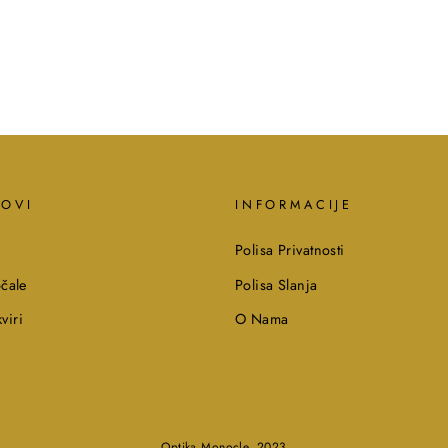
KOVI
INFORMACIJE
Polisa Privatnosti
čale
Polisa Slanja
viri
O Nama
Optika Monocle, 2023