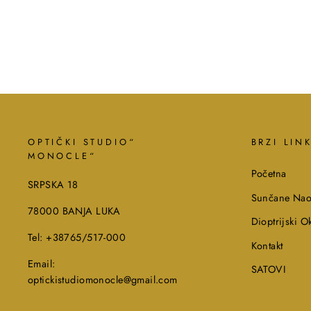
OPTIČKI STUDIO“
BRZI LIN
MONOCLE“
Početna
SRPSKA 18
Sunčane Nao
78000 BANJA LUKA
Dioptrijski Ok
Tel: +38765/517-000
Kontakt
Email:
SATOVI
optickistudiomonocle@gmail.com