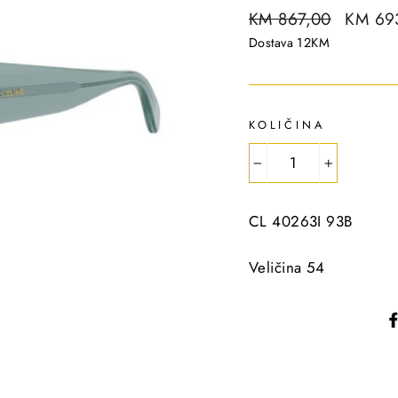
R
KM 867,00
S
KM 69
e
a
Dostava 12KM
g
l
u
e
l
p
KOLIČINA
a
r
r
i
−
+
p
c
r
e
CL 40263I 93B
i
c
Veličina 54
e