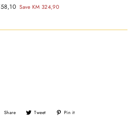
758,10
Save KM 324,90
S
T
P
Share
Tweet
Pin it
h
w
i
a
e
n
r
e
o