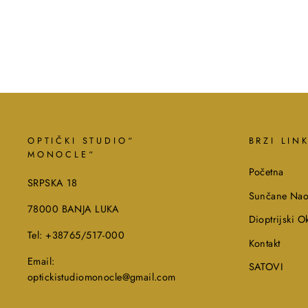
OPTIČKI STUDIO“
BRZI LIN
MONOCLE“
Početna
SRPSKA 18
Sunčane Nao
78000 BANJA LUKA
Dioptrijski Ok
Tel: +38765/517-000
Kontakt
Email:
SATOVI
optickistudiomonocle@gmail.com