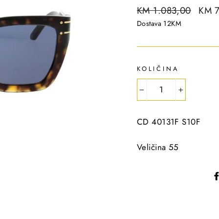
R
KM 1.083,00
S
KM 
e
a
Dostava 12KM
g
l
u
e
l
p
KOLIČINA
a
r
r
i
−
+
p
c
r
e
CD 40131F S10F
i
c
Veličina 55
e