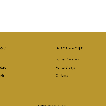
KOVI
INFORMACIJE
Polisa Privatnosti
čale
Polisa Slanja
viri
O Nama
Optika Monocle, 2023