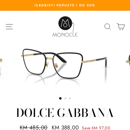
S
ISKORISTI POPUSTE I DO 50%
k
i
p
SITE NAVIGATION
SEARC
K
t
o
c
o
n
t
e
n
t
DOLCE GABBANA
R
KM 485,00
S
KM 388,00
Save KM 97,00