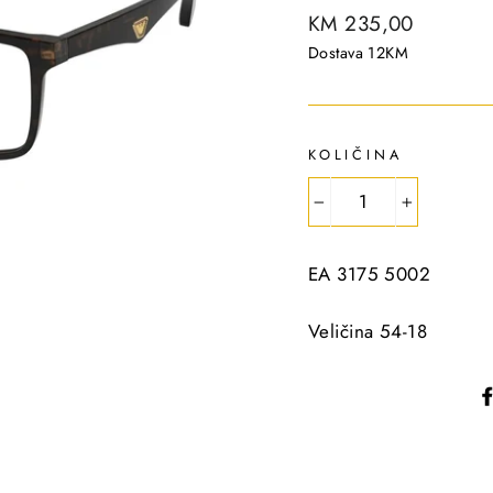
R
KM 235,00
e
Dostava 12KM
g
u
l
KOLIČINA
a
r
−
+
p
r
EA 3175 5002
i
c
Veličina 54-18
e