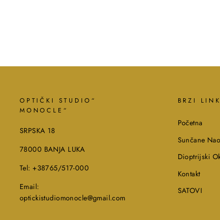
OPTIČKI STUDIO“
BRZI LIN
MONOCLE“
Početna
SRPSKA 18
Sunčane Nao
78000 BANJA LUKA
Dioptrijski Ok
Tel: +38765/517-000
Kontakt
Email:
SATOVI
optickistudiomonocle@gmail.com