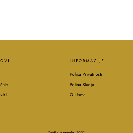
KOVI
INFORMACIJE
Polisa Privatnosti
čale
Polisa Slanja
viri
O Nama
Optika Monocle, 2023