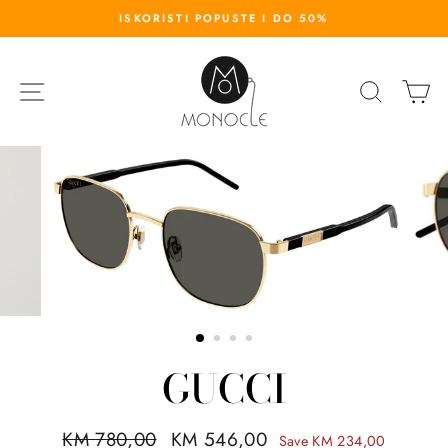
S
ISKORISTI POPUSTE I DO 50%
k
i
p
SITE NAVIGATION
SEARC
K
t
o
c
o
n
t
e
n
t
GUCCI
R
KM 780,00
S
KM 546,00
Save KM 234,00