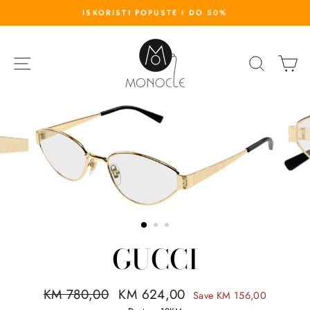
S
ISKORISTI POPUSTE I DO 50%
k
i
p
SITE NAVIGATION
SEARC
K
t
o
c
o
n
t
e
n
t
GUCCI
R
KM 780,00
S
KM 624,00
Save KM 156,00
e
a