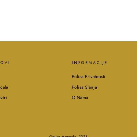
KOVI
INFORMACIJE
Polisa Privatnosti
čale
Polisa Slanja
viri
O Nama
Optika Monocle, 2023