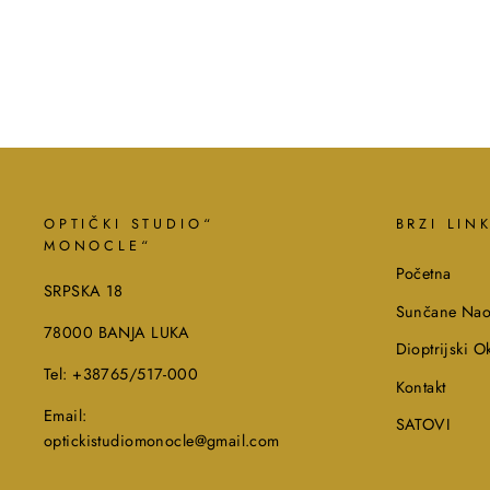
OPTIČKI STUDIO“
BRZI LIN
MONOCLE“
Početna
SRPSKA 18
Sunčane Nao
78000 BANJA LUKA
Dioptrijski Ok
Tel: +38765/517-000
Kontakt
Email:
SATOVI
optickistudiomonocle@gmail.com