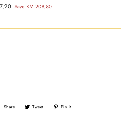
7,20
Save KM 208,80
S
T
P
Share
Tweet
Pin it
h
w
i
a
e
n
r
e
o