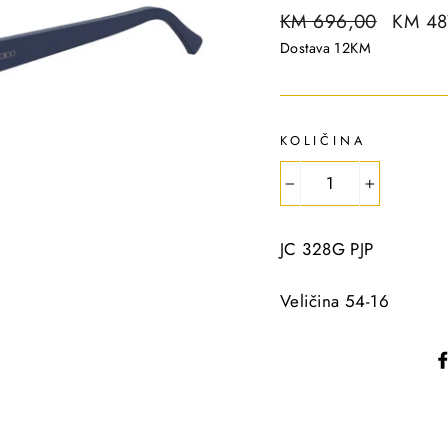
R
KM 696,00
S
KM 48
e
a
Dostava 12KM
g
l
u
e
l
p
KOLIČINA
a
r
r
i
−
+
p
c
r
e
JC 328G PJP
i
c
Veličina 54-16
e