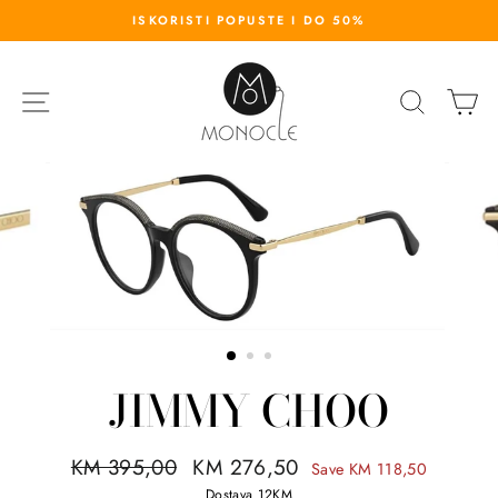
S
ISKORISTI POPUSTE I DO 50%
k
i
p
SITE NAVIGATION
SEARC
K
t
o
c
o
n
t
e
n
t
JIMMY CHOO
R
KM 395,00
S
KM 276,50
Save KM 118,50
e
a
Dostava 12KM