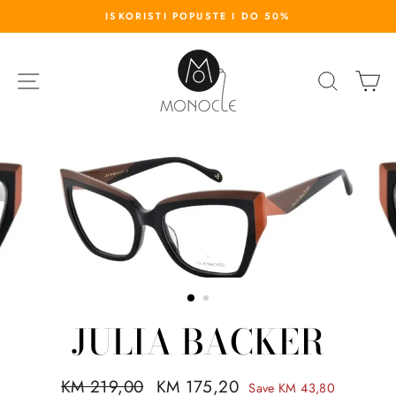
S
ISKORISTI POPUSTE I DO 50%
k
i
p
SITE NAVIGATION
SEARC
K
t
o
c
o
n
t
e
n
t
JULIA BACKER
R
KM 219,00
S
KM 175,20
Save KM 43,80