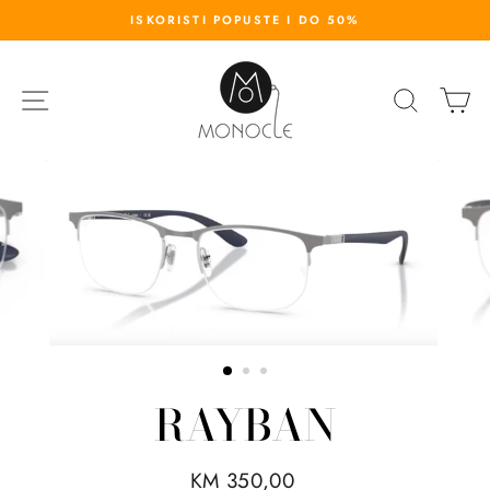
S
ISKORISTI POPUSTE I DO 50%
k
i
p
SITE NAVIGATION
SEARC
K
t
o
c
o
n
t
e
n
t
RAYBAN
R
KM 350,00