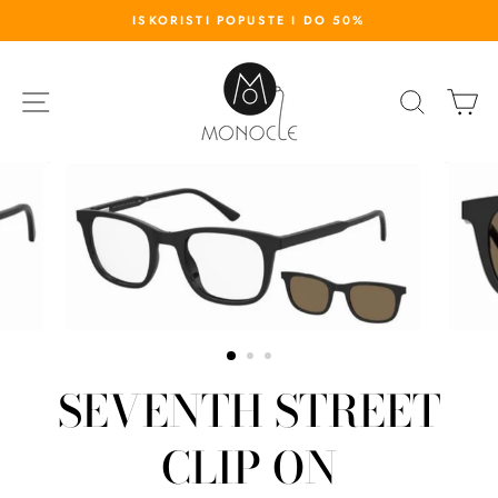
S
ISKORISTI POPUSTE I DO 50%
k
i
p
SITE NAVIGATION
SEARC
K
t
o
c
o
n
t
e
n
t
SEVENTH STREET
CLIP ON