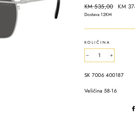
R
KM 535,00
S
KM 37
e
a
Dostava 12KM
g
l
u
e
l
p
KOLIČINA
a
r
r
i
−
+
p
c
r
e
SK 7006 400187
i
c
Veličina 58-16
e