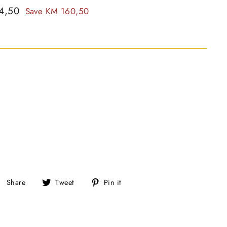
4,50
Save KM 160,50
S
T
P
Share
Tweet
Pin it
h
w
i
a
e
n
r
e
o