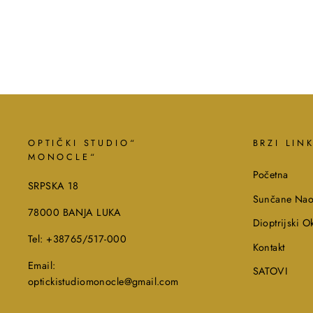
OPTIČKI STUDIO“
BRZI LIN
MONOCLE“
Početna
SRPSKA 18
Sunčane Nao
78000 BANJA LUKA
Dioptrijski Ok
Tel: +38765/517-000
Kontakt
Email:
SATOVI
optickistudiomonocle@gmail.com