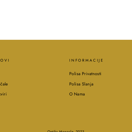
KOVI
INFORMACIJE
Polisa Privatnosti
čale
Polisa Slanja
viri
O Nama
Optika Monocle, 2023