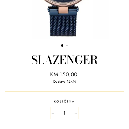
SLAZENGER
R
KM 150,00
e
Dostava 12KM
g
u
l
KOLIČINA
a
r
−
+
p
r