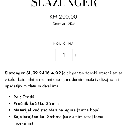
SLAZENGER
R
KM 200,00
e
Dostava 12KM
g
u
l
KOLIČINA
a
r
−
+
p
r
Slazenger SL.09.2416.4.02
je elegantan ženski kvarcni sat sa
i
višefunkcionalnim mehanizmom, modernim metalik dizajnom i
c
upečatljivim zlatnim detaljima.
e
Pol:
Ženski
Prečnik kućišta:
36 mm
Materijal kućišta:
Metalna legura (zlatna boja)
Boja brojčanika:
Srebrna (sa zlatnim kazaljkama i
indeksima)