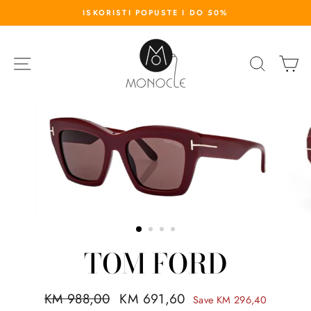
S
ISKORISTI POPUSTE I DO 50%
k
i
p
SITE NAVIGATION
SEARC
K
t
o
c
o
n
t
e
n
t
TOM FORD
R
KM 988,00
S
KM 691,60
Save KM 296,40