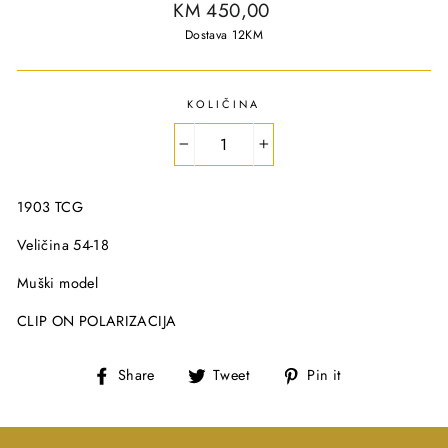
R
KM 450,00
e
Dostava 12KM
g
u
l
KOLIČINA
a
r
−
+
p
r
1903 TCG
i
c
Veličina 54-18
e
Muški model
CLIP ON POLARIZACIJA
S
T
P
Share
Tweet
Pin it
h
w
i
a
e
n
r
e
o