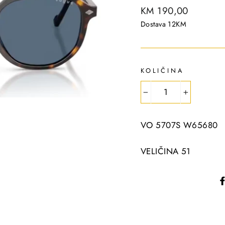
R
KM 190,00
e
Dostava 12KM
g
u
l
KOLIČINA
a
r
−
+
p
r
VO 5707S W65680
i
c
VELIČINA 51
e