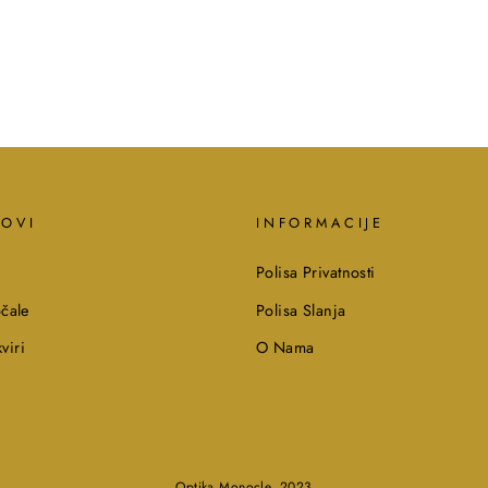
KOVI
INFORMACIJE
Polisa Privatnosti
čale
Polisa Slanja
viri
O Nama
Optika Monocle, 2023