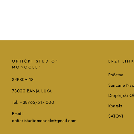
OPTIČKI STUDIO“
BRZI LIN
MONOCLE“
Početna
SRPSKA 18
Sunčane Nao
78000 BANJA LUKA
Dioptrijski Ok
Tel: +38765/517-000
Kontakt
Email:
SATOVI
optickistudiomonocle@gmail.com